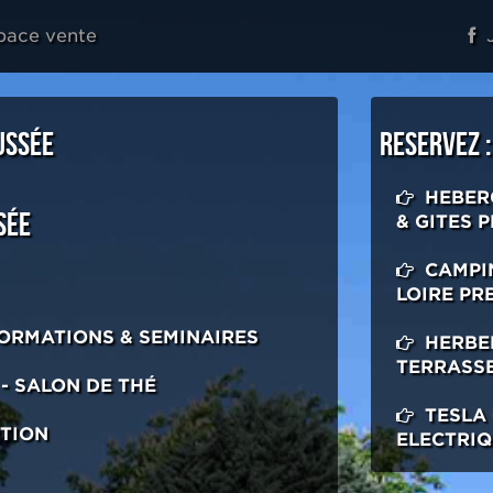
pace vente
J
USSÉE
RESERVEZ :
HEBERG
SÉE
& GITES 
CAMPI
LOIRE PR
FORMATIONS & SEMINAIRES
HERBE
TERRASSE
- SALON DE THÉ
TESLA 
PTION
ELECTRIQ