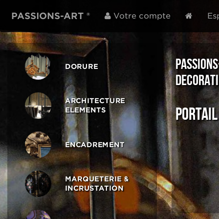
PASSIONS-ART ®
Votre compte
Es
PASSIONS
DORURE
DECORATI
ARCHITECTURE
PORTAIL
ELEMENTS
ENCADREMENT
MARQUETERIE &
INCRUSTATION